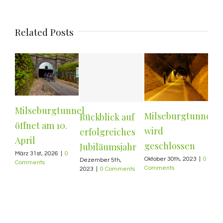
Related Posts
Milseburgtunnel
Milseburgtunnel
Rückblick auf
Ein
öffnet am 10.
wird
erfolgreiches
zum
April
geschlossen
Jubiläumsjahr
Geb
März 31st, 2026
|
0
Oktober 30th, 2023
|
0
Dezember 5th,
Mai 
Comments
Comments
2023
|
0 Comments
Com